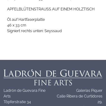
APFELBLÜTENSTRAUSS AUF EINEM HOLZTISCH
Öl auf Hartfaserplatte
46 x 33 cm
Signiert rechts unten: Seyssaud
Ladrón de Guevara Fine
Galerías Piquer
Arts
Calle Ribera de Curtidores
Töpferstraße 34
29,