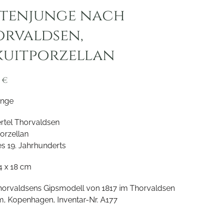
rtenjunge nach
rvaldsen,
kuitporzellan
0
€
unge
rtel Thorvaldsen
porzellan
s 19. Jahrhunderts
14 x 18 cm
orvaldsens Gipsmodell von 1817 im Thorvaldsen
 Kopenhagen, Inventar-Nr. A177