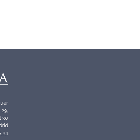
quer
 29,
l 30
drid
5 94