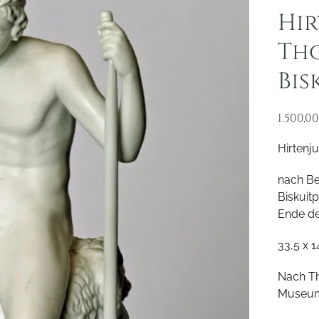
Hi
Tho
Bis
1.500,0
Hirtenj
nach Be
Biskuit
Ende de
33,5 x 
Nach Th
Museum,