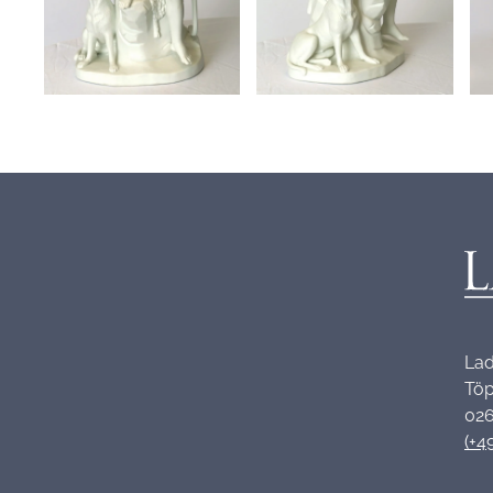
Lad
Töp
026
(+4