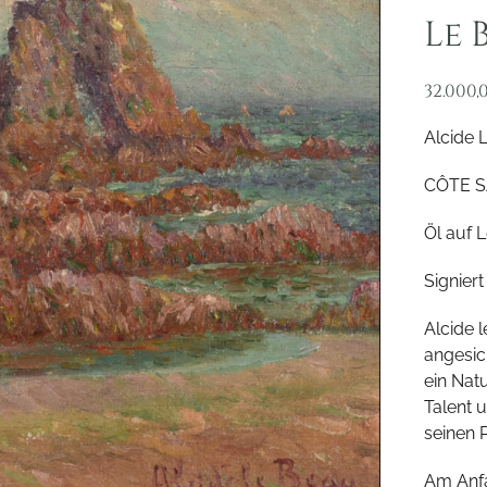
Le 
32.000,
Alcide 
CÔTE 
Öl auf 
Signiert
Alcide 
angesic
ein Nat
Talent 
seinen P
Am Anfa