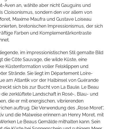
t-Aven an, wählte aber nicht Gauguins und
s Cloisonismus, sondern den vor allem von
oret, Maxime Maufra und Gustave Loiseau
ionierten, bretonischen Impressionismus, der sich
räftige Farben und Komplementärkontraste
hnet.
liegende, im impressionistischen Stil gemalte Bild
gt die Côte Sauvage, die wilde Küste, eine
ske Küstenformation voller Felsklippen und
kter Strände. Sie liegt im Département Loire-
que am Atlantik vor der Halbinsel von Guérande
treckt sich bis zur Bucht von La Baule. Le Beau
e die zerklüftete Landschaft in Rosé-, Blau- und
en, die er mit energischen, vibrierenden
trichen auftrug. Die Verwendung des „Rose Moret“,
iv und die Malweise erinnern an Henry Moret, mit
Werken Le Beaus Gemälde mithalten kann. Sein
igt die Küste bei Sonnenschein und ruhigem Meer,