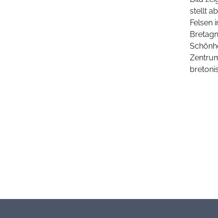
stellt 
Felsen i
Bretagn
Schönhei
Zentrum
bretoni