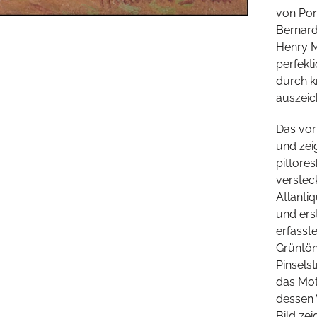
von Pon
Bernard
Henry M
perfekt
durch k
auszeic
Das vor
und zei
pittore
verstec
Atlanti
und ers
erfasst
Grüntön
Pinsels
das Mot
dessen 
Bild ze