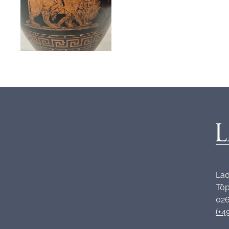
Lad
Töp
026
(+4