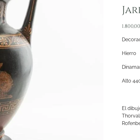
Jar
1.800,0
Decorac
Hierro
Dinamar
Alto 44
El dibu
Thorval
Rofenb